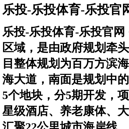
乐投-乐投体育-乐投官网
乐投-乐投体育-乐投官网
区域，是由政府规划牵头
目整体规划为百万方滨海
海大道，南面是规划中的
5个地块，分5期开发，
星级酒店、养老康体、大
汇聚22公里城市海岸线