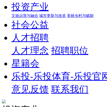
投资产业
文旅运营与融合
城市更新与改造
美丽乡村与赋能
社会公益
人才招聘
人才理念
招聘职位
星籍会
乐投-乐投体育-乐投官
意见反馈
联系我们