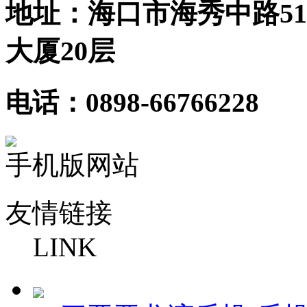
地址：海口市海秀中路51
大厦20层
电话：0898-66766228
手机版网站
友情链接
LINK