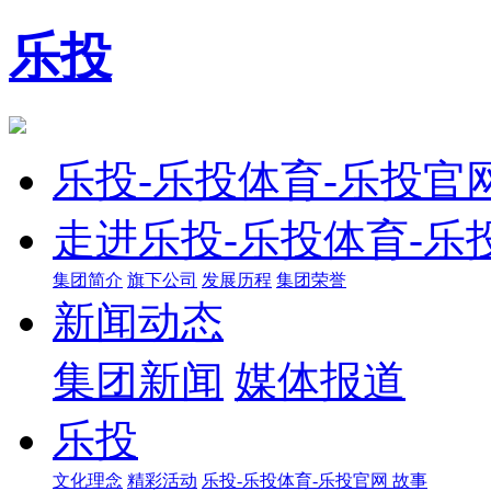
乐投
乐投-乐投体育-乐投官
走进乐投-乐投体育-乐
集团简介
旗下公司
发展历程
集团荣誉
新闻动态
集团新闻
媒体报道
乐投
文化理念
精彩活动
乐投-乐投体育-乐投官网 故事