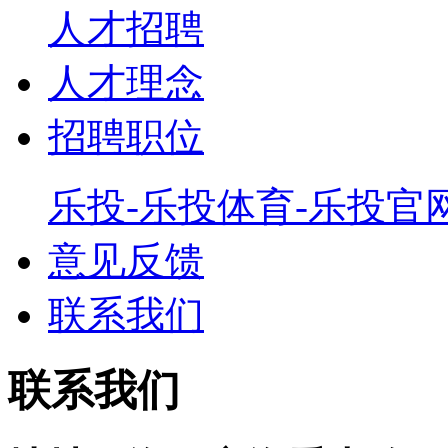
人才招聘
人才理念
招聘职位
乐投-乐投体育-乐投官
意见反馈
联系我们
联系我们