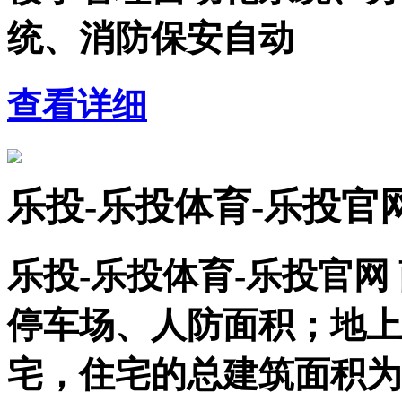
统、消防保安自动
查看详细
乐投-乐投体育-乐投官
乐投-乐投体育-乐投官
停车场、人防面积；地上1
宅，住宅的总建筑面积为15