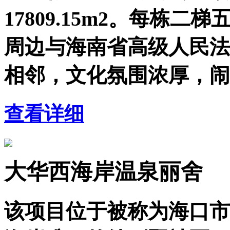
17809.15m2。每栋
周边与海南省高级人民法
相邻，文化氛围浓厚，闹
查看详细
大华西海岸温泉丽舍
该项目位于被称为海口市