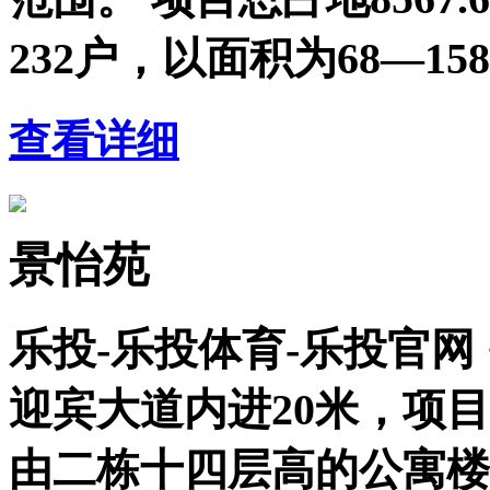
232户，以面积为68—158
查看详细
景怡苑
乐投-乐投体育-乐投官网
迎宾大道内进20米，项目用
由二栋十四层高的公寓楼