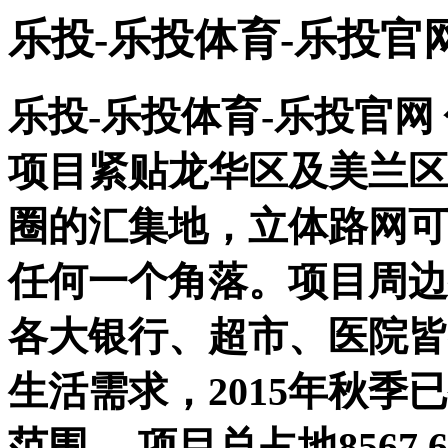
乐投-乐投体育-乐投官
乐投-乐投体育-乐投官
项目紧贴龙华区及美兰区
圈的汇集地，立体路网可
任何一个角落。项目周边
各大银行、超市、医院皆
生活需求，2015年秋季
范围。 项目总占地8567.6