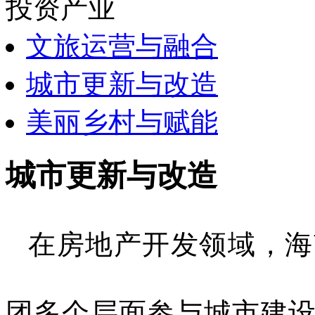
投资产业
文旅运营与融合
城市更新与改造
美丽乡村与赋能
城市更新与改造
在房地产开发领域，海
团多个层面参与城市建