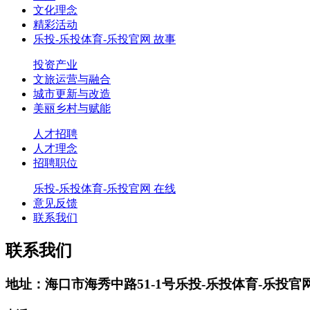
文化理念
精彩活动
乐投-乐投体育-乐投官网 故事
投资产业
文旅运营与融合
城市更新与改造
美丽乡村与赋能
人才招聘
人才理念
招聘职位
乐投-乐投体育-乐投官网 在线
意见反馈
联系我们
联系我们
地址：海口市海秀中路51-1号乐投-乐投体育-乐投官网