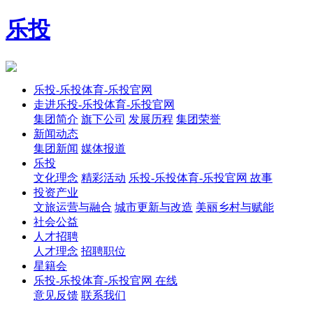
乐投
乐投-乐投体育-乐投官网
走进乐投-乐投体育-乐投官网
集团简介
旗下公司
发展历程
集团荣誉
新闻动态
集团新闻
媒体报道
乐投
文化理念
精彩活动
乐投-乐投体育-乐投官网 故事
投资产业
文旅运营与融合
城市更新与改造
美丽乡村与赋能
社会公益
人才招聘
人才理念
招聘职位
星籍会
乐投-乐投体育-乐投官网 在线
意见反馈
联系我们