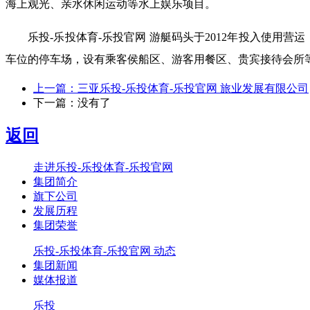
海上观光、亲水休闲运动等水上娱乐项目。
乐投-乐投体育-乐投官网 游艇码头于2012年投入使用营运，
车位的停车场，设有乘客侯船区、游客用餐区、贵宾接待会所
上一篇：三亚乐投-乐投体育-乐投官网 旅业发展有限公司
下一篇：没有了
返回
走进乐投-乐投体育-乐投官网
集团简介
旗下公司
发展历程
集团荣誉
乐投-乐投体育-乐投官网 动态
集团新闻
媒体报道
乐投