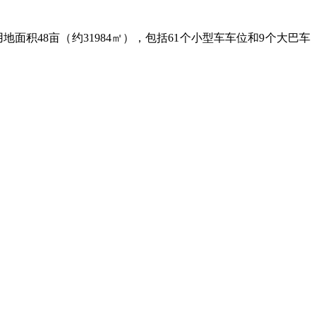
用地面积48亩（约31984㎡），包括61个小型车车位和9个大巴车