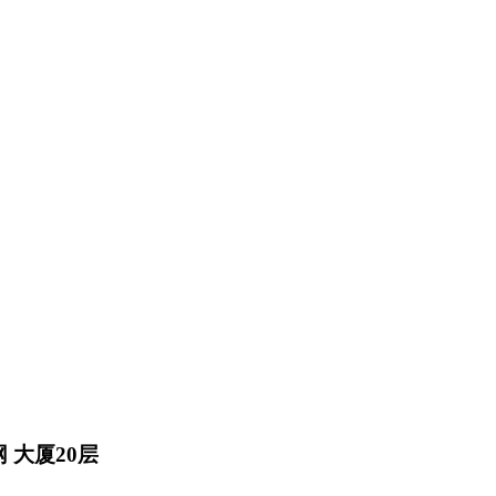
 大厦20层